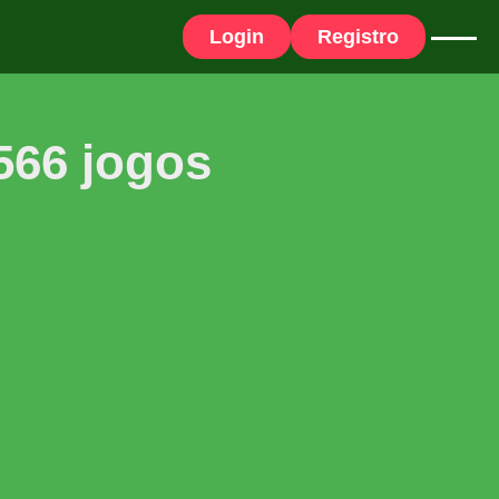
Login
Registro
6566 jogos