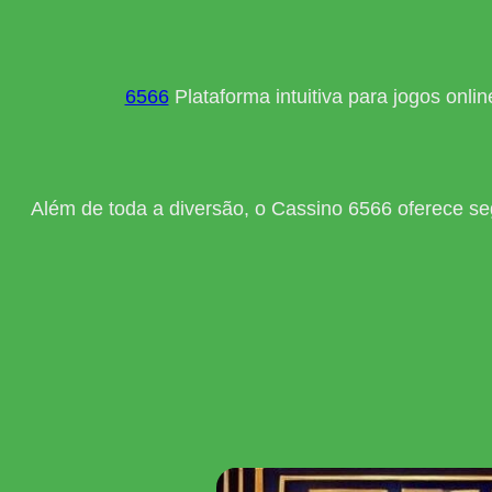
6566
Plataforma intuitiva para jogos onli
Além de toda a diversão, o Cassino 6566 oferece se