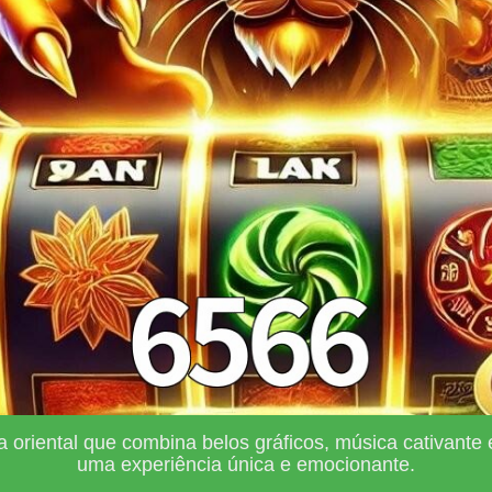
 oriental que combina belos gráficos, música cativante e
uma experiência única e emocionante.