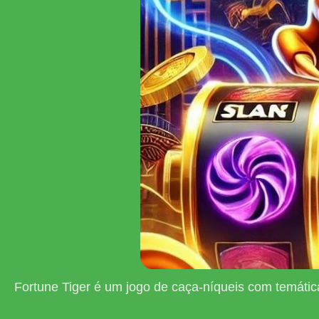
Fortune Tiger é um jogo de caça-níqueis com temática