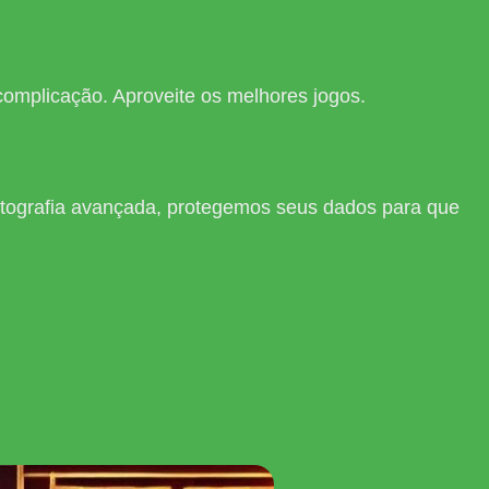
 complicação. Aproveite os melhores jogos.
iptografia avançada, protegemos seus dados para que